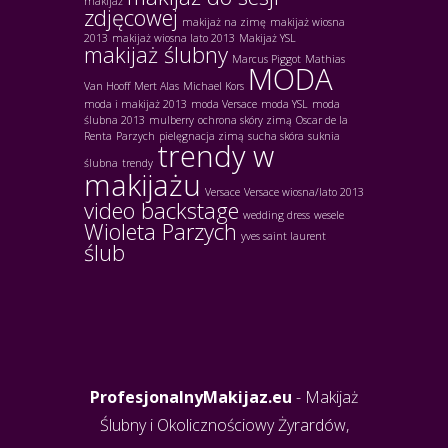
makijaż
zdjęcowej
makijaż na zimę
makijaż wiosna
2013
makijaż wiosna lato 2013
Makijaż YSL
makijaż ślubny
Marcus Piggot
Mathias
MODA
Van Hooff
Mert Alas
Michael Kors
moda i makijaż 2013
moda Versace
moda YSL
moda
ślubna 2013
mulberry
ochrona skóry zimą
Oscar de la
Renta
Parzych
pielęgnacja zimą
sucha skóra
suknia
trendy w
ślubna
trendy
makijażu
Versace
Versace wiosna/lato 2013
video backstage
wedding dress
wesele
Wioleta Parzych
yves saint laurent
ślub
ProfesjonalnyMakijaz.eu
- Makijaż
Ślubny i Okolicznościowy Żyrardów,