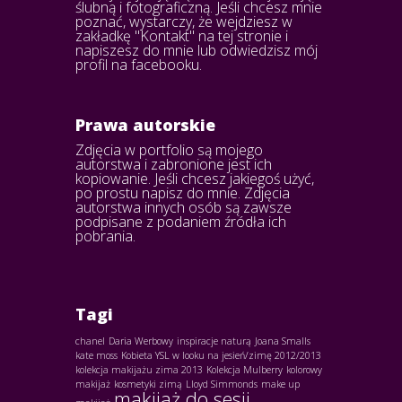
ślubną i fotograficzną. Jeśli chcesz mnie
poznać, wystarczy, że wejdziesz w
zakładkę "Kontakt" na tej stronie i
napiszesz do mnie lub odwiedzisz mój
profil na facebooku.
Prawa autorskie
Zdjęcia w portfolio są mojego
autorstwa i zabronione jest ich
kopiowanie. Jeśli chcesz jakiegoś użyć,
po prostu napisz do mnie. Zdjęcia
autorstwa innych osób są zawsze
podpisane z podaniem źródła ich
pobrania.
Tagi
chanel
Daria Werbowy
inspiracje naturą
Joana Smalls
kate moss
Kobieta YSL w looku na jesień/zimę 2012/2013
kolekcja makijażu zima 2013
Kolekcja Mulberry
kolorowy
makijaż
kosmetyki zimą
Lloyd Simmonds
make up
makijaż do sesji