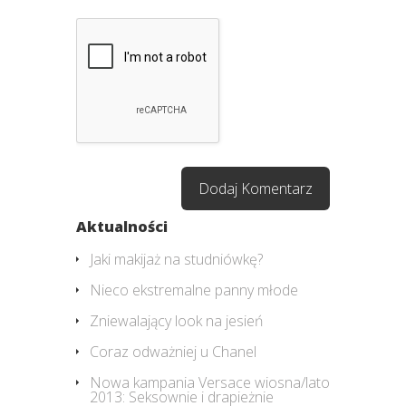
Aktualności
Jaki makijaż na studniówkę?
Nieco ekstremalne panny młode
Zniewalający look na jesień
Coraz odważniej u Chanel
Nowa kampania Versace wiosna/lato
2013: Seksownie i drapieżnie