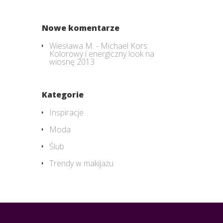
Nowe komentarze
Wiesława M.
-
Michael Kors:
Kolorowy i energiczny look na
wiosnę 2013
Kategorie
Inspiracje
Moda
Ślub
Trendy w makijażu