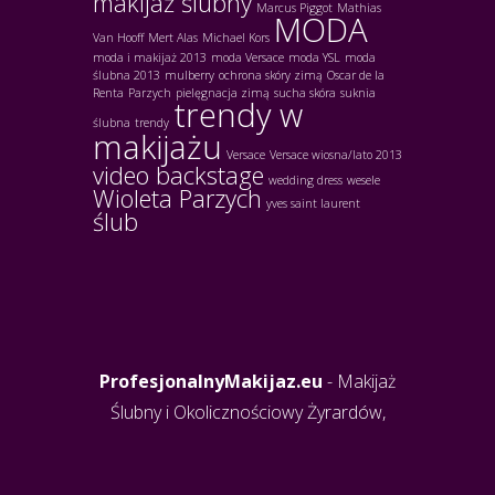
makijaż ślubny
Marcus Piggot
Mathias
MODA
Van Hooff
Mert Alas
Michael Kors
moda i makijaż 2013
moda Versace
moda YSL
moda
ślubna 2013
mulberry
ochrona skóry zimą
Oscar de la
Renta
Parzych
pielęgnacja zimą
sucha skóra
suknia
trendy w
ślubna
trendy
makijażu
Versace
Versace wiosna/lato 2013
video backstage
wedding dress
wesele
Wioleta Parzych
yves saint laurent
ślub
ProfesjonalnyMakijaz.eu
- Makijaż
Ślubny i Okolicznościowy Żyrardów,
Grodzisk Mazowiecki, Warszawa,
Radziejowice, Jaktorów, Międzyborów