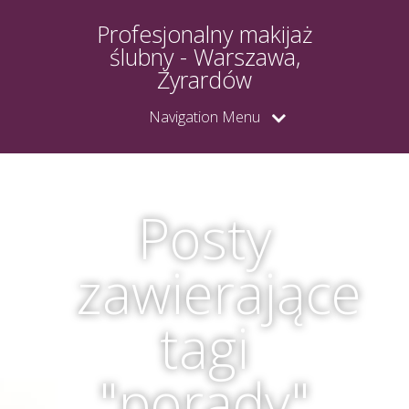
Profesjonalny makijaż
ślubny - Warszawa,
Żyrardów
Navigation Menu
Posty
zawierające
tagi
"porady"