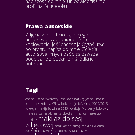
napiszesz do mnie lub odwiedzisz mój
profil na facebooku.
Prawa autorskie
Zdjęcia w portfolio są mojego
autorstwa i zabronione jest ich
kopiowanie. Jeśli chcesz jakiegoś użyć,
po prostu napisz do mnie. Zdjęcia
autorstwa innych osób są zawsze
podpisane z podaniem źródła ich
pobrania.
Tagi
chanel
Daria Werbowy
inspiracje naturą
Joana Smalls
kate moss
Kobieta YSL w looku na jesień/zimę 2012/2013
kolekcja makijażu zima 2013
Kolekcja Mulberry
kolorowy
makijaż
kosmetyki zimą
Lloyd Simmonds
make up
makijaż do sesji
makijaż
zdjęcowej
makijaż na zimę
makijaż wiosna
2013
makijaż wiosna lato 2013
Makijaż YSL