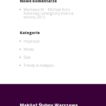
Nowe komentarze
Wiesława M.
-
Michael Kors:
Kolorowy i energiczny look na
wiosnę 2013
Kategorie
Inspiracje
Moda
Ślub
Trendy w makijażu
Makijaż Ślubny Warszawa,