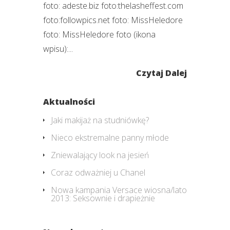
foto: adeste.biz foto:thelasheffest.com
foto:followpics.net foto: MissHeledore
foto: MissHeledore foto (ikona
wpisu):...
Czytaj Dalej
Aktualności
Jaki makijaż na studniówkę?
Nieco ekstremalne panny młode
Zniewalający look na jesień
Coraz odważniej u Chanel
Nowa kampania Versace wiosna/lato
2013: Seksownie i drapieżnie