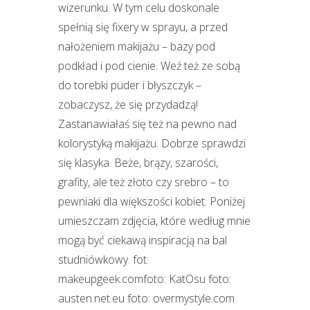
wizerunku. W tym celu doskonale
spełnią się fixery w sprayu, a przed
nałożeniem makijażu – bazy pod
podkład i pod cienie. Weź też ze sobą
do torebki puder i błyszczyk –
zobaczysz, że się przydadzą!
Zastanawiałaś się też na pewno nad
kolorystyką makijażu. Dobrze sprawdzi
się klasyka. Beże, brązy, szarości,
grafity, ale też złoto czy srebro – to
pewniaki dla większości kobiet. Poniżej
umieszczam zdjęcia, które według mnie
mogą być ciekawą inspiracją na bal
studniówkowy. fot:
makeupgeek.comfoto: KatOsu foto:
austen.net.eu foto: overmystyle.com