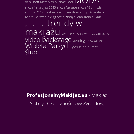
MODA
Van Hooff
Mert Alas
Michael Kors
moda i makijaż 2013
moda Versace
moda YSL
moda
ślubna 2013
mulberry
ochrona skóry zimą
Oscar de la
Renta
Parzych
pielęgnacja zimą
sucha skóra
suknia
trendy w
ślubna
trendy
makijażu
Versace
Versace wiosna/lato 2013
video backstage
wedding dress
wesele
Wioleta Parzych
yves saint laurent
ślub
ProfesjonalnyMakijaz.eu
- Makijaż
Ślubny i Okolicznościowy Żyrardów,
Grodzisk Mazowiecki, Warszawa,
Radziejowice, Jaktorów, Międzyborów
| Profesjonalny Makijaż