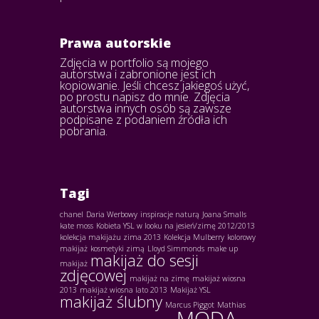
Prawa autorskie
Zdjęcia w portfolio są mojego
autorstwa i zabronione jest ich
kopiowanie. Jeśli chcesz jakiegoś użyć,
po prostu napisz do mnie. Zdjęcia
autorstwa innych osób są zawsze
podpisane z podaniem źródła ich
pobrania.
Tagi
chanel
Daria Werbowy
inspiracje naturą
Joana Smalls
kate moss
Kobieta YSL w looku na jesień/zimę 2012/2013
kolekcja makijażu zima 2013
Kolekcja Mulberry
kolorowy
makijaż
kosmetyki zimą
Lloyd Simmonds
make up
makijaż do sesji
makijaż
zdjęcowej
makijaż na zimę
makijaż wiosna
2013
makijaż wiosna lato 2013
Makijaż YSL
makijaż ślubny
Marcus Piggot
Mathias