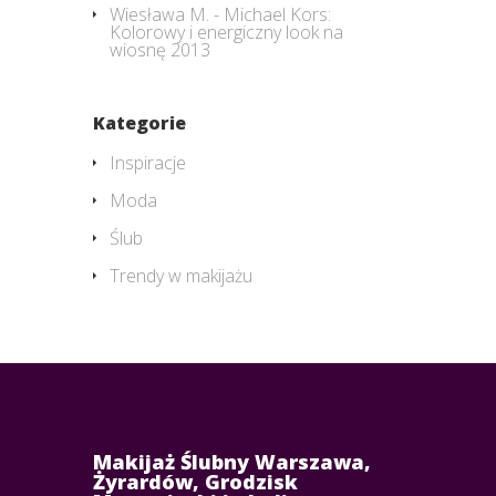
Wiesława M.
-
Michael Kors:
Kolorowy i energiczny look na
wiosnę 2013
Kategorie
Inspiracje
Moda
Ślub
Trendy w makijażu
Makijaż Ślubny Warszawa,
Żyrardów, Grodzisk