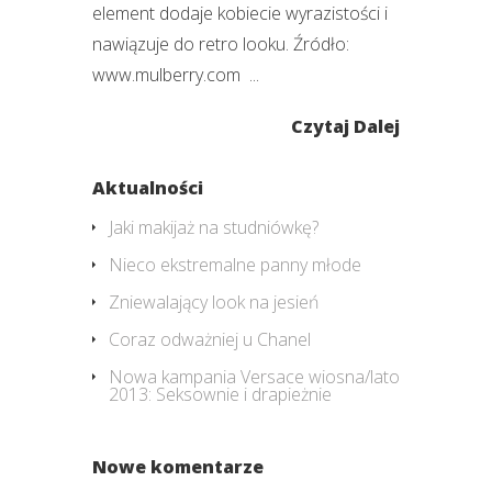
element dodaje kobiecie wyrazistości i
nawiązuje do retro looku. Źródło:
www.mulberry.com ...
Czytaj Dalej
Aktualności
Jaki makijaż na studniówkę?
Nieco ekstremalne panny młode
Zniewalający look na jesień
Coraz odważniej u Chanel
Nowa kampania Versace wiosna/lato
2013: Seksownie i drapieżnie
Nowe komentarze