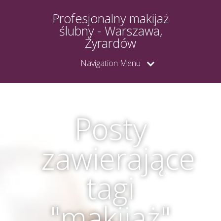
Profesjonalny makijaż
ślubny - Warszawa,
Żyrardów
Navigation Menu
Posty
zawierające
tagi
"makijaż"