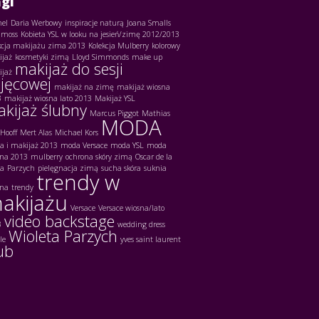
gi
el
Daria Werbowy
inspiracje naturą
Joana Smalls
 moss
Kobieta YSL w looku na jesień/zimę 2012/2013
kcja makijażu zima 2013
Kolekcja Mulberry
kolorowy
ijaż
kosmetyki zimą
Lloyd Simmonds
make up
makijaż do sesji
ijaż
jęcowej
makijaż na zimę
makijaż wiosna
3
makijaż wiosna lato 2013
Makijaż YSL
kijaż ślubny
Marcus Piggot
Mathias
MODA
Hooff
Mert Alas
Michael Kors
 i makijaż 2013
moda Versace
moda YSL
moda
bna 2013
mulberry
ochrona skóry zimą
Oscar de la
ta
Parzych
pielęgnacja zimą
sucha skóra
suknia
trendy w
bna
trendy
akijażu
Versace
Versace wiosna/lato
video backstage
3
wedding dress
Wioleta Parzych
le
yves saint laurent
ub