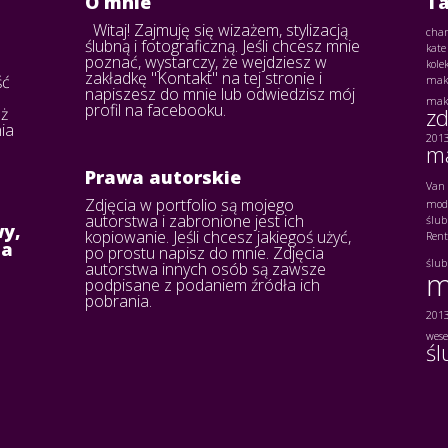
O mnie
Ta
Witaj! Zajmuję się wizażem, stylizacją
chan
ślubną i fotograficzną. Jeśli chcesz mnie
kate
poznać, wystarczy, że wejdziesz w
kole
zakładkę "Kontakt" na tej stronie i
ść
mak
napiszesz do mnie lub odwiedzisz mój
mak
profil na facebooku.
eż
zd
ia
201
ma
Prawa autorskie
Van 
Zdjęcia w portfolio są mojego
moda
autorstwa i zabronione jest ich
ślu
y,
kopiowanie. Jeśli chcesz jakiegoś użyć,
Ren
na
po prostu napisz do mnie. Zdjęcia
ślu
autorstwa innych osób są zawsze
m
podpisane z podaniem źródła ich
pobrania.
201
wese
śl