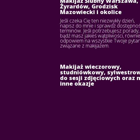
Makijaż Ślubny Warszawa,
Żyrardów, Grodzisk
Mazowiecki i okolice
Jeśli czeka Cię ten niezwykły dzień,
napisz do mnie i sprawdź dostępno
terminów. Jeśli potrzebujesz porady,
bądź masz jakieś wątpliwości, równi
odpowiem na wszystkie Twoje pytan
związane z makijażem.
Makijaż wieczorowy,
studniówkowy, sylwestrow
do sesji zdjęciowych oraz 
inne okazje