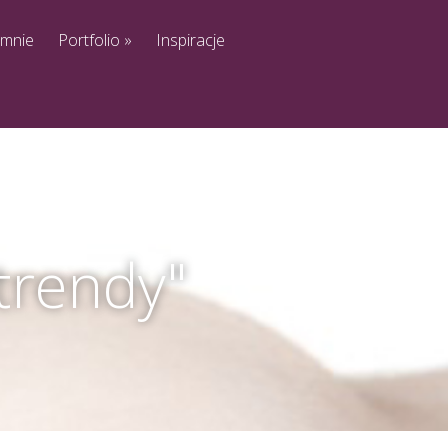
 mnie
Portfolio
»
Inspiracje
"trendy"