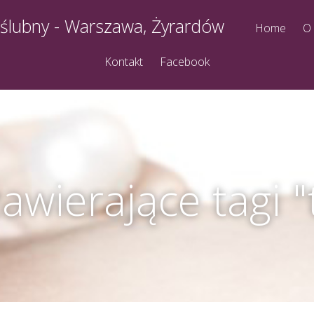
 ślubny - Warszawa, Żyrardów
Home
O
Kontakt
Facebook
awierające tagi 