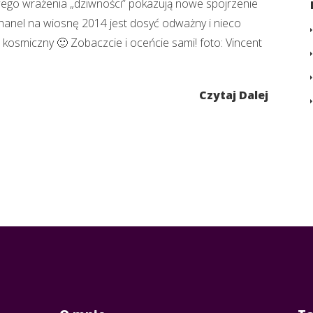
wego wrażenia „dziwności” pokazują nowe spojrzenie
Chanel na wiosnę 2014 jest dosyć odważny i nieco
kosmiczny 🙂 Zobaczcie i oceńcie sami! foto: Vincent
Czytaj Dalej