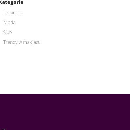
Kategorie
Inspiracje
Moda
Ślub
Trendy w makijażu