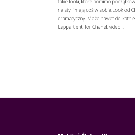
takie looki, które pomimo początko
na styl i mają coś w sobie.Look od 
dramatyczny. Może nawet delikatnie 
Lappartient, for Chanel. video:...