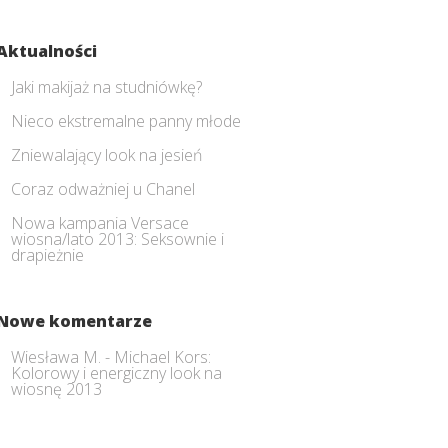
Aktualności
Jaki makijaż na studniówkę?
Nieco ekstremalne panny młode
Zniewalający look na jesień
Coraz odważniej u Chanel
Nowa kampania Versace
wiosna/lato 2013: Seksownie i
drapieżnie
Nowe komentarze
Wiesława M.
-
Michael Kors:
Kolorowy i energiczny look na
wiosnę 2013