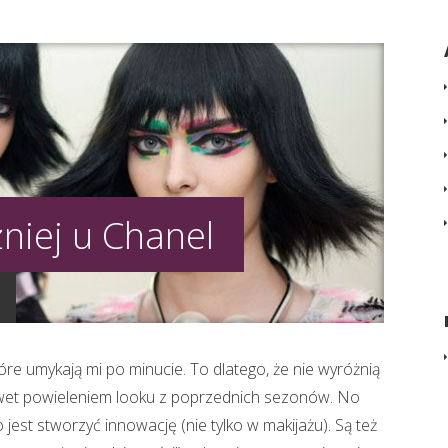
niej u Chanel
óre umykają mi po minucie. To dlatego, że nie wyróżnią
awet powieleniem looku z poprzednich sezonów. No
 jest stworzyć innowację (nie tylko w makijażu). Są też