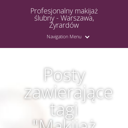
Profesjonalny makijaż
ślubny - Warszawa,
Żyrardów
Navigation Menu
Posty
zawierające
tagi
"Makijaż