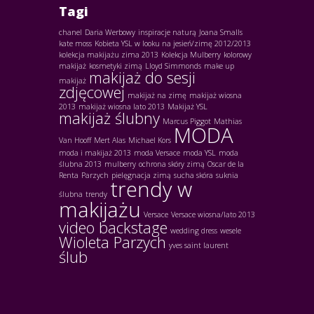
Tagi
chanel
Daria Werbowy
inspiracje naturą
Joana Smalls
kate moss
Kobieta YSL w looku na jesień/zimę 2012/2013
kolekcja makijażu zima 2013
Kolekcja Mulberry
kolorowy
makijaż
kosmetyki zimą
Lloyd Simmonds
make up
makijaż do sesji
makijaż
zdjęcowej
makijaż na zimę
makijaż wiosna
2013
makijaż wiosna lato 2013
Makijaż YSL
makijaż ślubny
Marcus Piggot
Mathias
MODA
Van Hooff
Mert Alas
Michael Kors
moda i makijaż 2013
moda Versace
moda YSL
moda
ślubna 2013
mulberry
ochrona skóry zimą
Oscar de la
Renta
Parzych
pielęgnacja zimą
sucha skóra
suknia
trendy w
ślubna
trendy
makijażu
Versace
Versace wiosna/lato 2013
video backstage
wedding dress
wesele
Wioleta Parzych
yves saint laurent
ślub