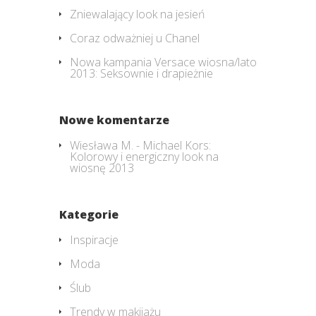
Zniewalający look na jesień
Coraz odważniej u Chanel
Nowa kampania Versace wiosna/lato
2013: Seksownie i drapieżnie
Nowe komentarze
Wiesława M.
-
Michael Kors:
Kolorowy i energiczny look na
wiosnę 2013
Kategorie
Inspiracje
Moda
Ślub
Trendy w makijażu