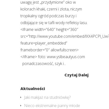
uwagę jest „przydymione” oko w
kolorach khaki, czerni i złota, niczym
tropikalny ogród podczas burzy i
odbijające się w tafli wody refleksy lasu.
<iframe width=”640″ height=”360″
src=”http://www.youtube.com/embed/lXX4PCPl_Uw
feature=player_embedded”
frameborder=”0″ allowfullscreen>
</iframe> foto: www.yslbeautyus.com
ponadczasowość, szyk i...
Czytaj Dalej
Aktualności
Jaki makijaż na studniówkę?
Nieco ekstremalne panny młode