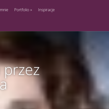
 mnie
Portfolio
»
Inspiracje
 przez
a