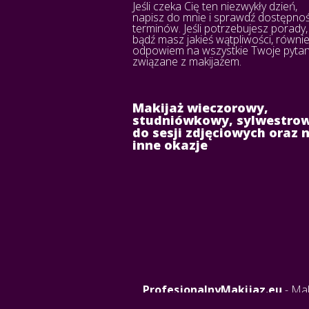
Jeśli czeka Cię ten niezwykły dzień,
napisz do mnie i sprawdź dostępno
terminów. Jeśli potrzebujesz porady,
bądź masz jakieś wątpliwości, równi
odpowiem na wszystkie Twoje pytan
związane z makijażem.
Makijaż wieczorowy,
studniówkowy, sylwestrow
do sesji zdjęciowych oraz 
inne okazje
ProfesjonalnyMakijaz.eu
- Mak