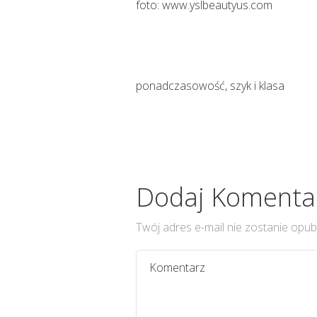
foto: www.yslbeautyus.com
ponadczasowość, szyk i klasa
Dodaj Komenta
Twój adres e-mail nie zostanie opub