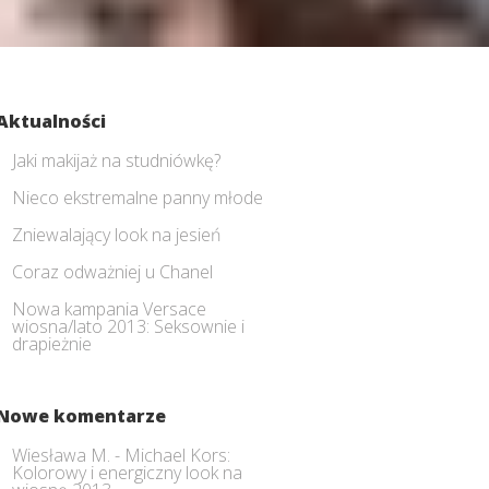
Aktualności
Jaki makijaż na studniówkę?
Nieco ekstremalne panny młode
Zniewalający look na jesień
Coraz odważniej u Chanel
Nowa kampania Versace
wiosna/lato 2013: Seksownie i
drapieżnie
Nowe komentarze
Wiesława M.
-
Michael Kors:
Kolorowy i energiczny look na