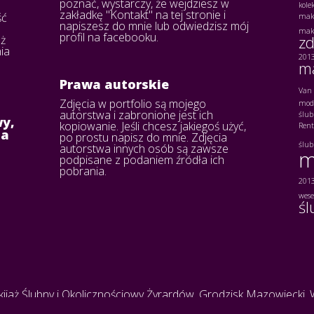
poznać, wystarczy, że wejdziesz w
kole
zakładkę "Kontakt" na tej stronie i
ść
mak
napiszesz do mnie lub odwiedzisz mój
mak
profil na facebooku.
eż
zd
ia
201
ma
Prawa autorskie
Van 
Zdjęcia w portfolio są mojego
moda
autorstwa i zabronione jest ich
ślu
y,
kopiowanie. Jeśli chcesz jakiegoś użyć,
Ren
na
po prostu napisz do mnie. Zdjęcia
ślu
autorstwa innych osób są zawsze
m
podpisane z podaniem źródła ich
pobrania.
201
wese
śl
ijaż Ślubny i Okolicznościowy Żyrardów, Grodzisk Mazowiecki, 