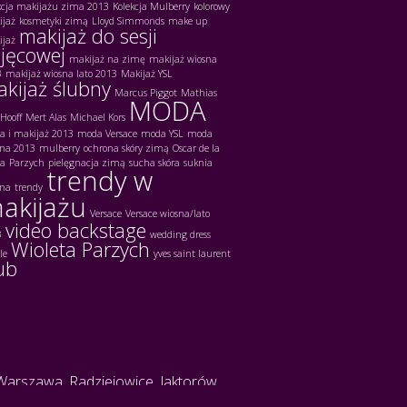
kcja makijażu zima 2013
Kolekcja Mulberry
kolorowy
ijaż
kosmetyki zimą
Lloyd Simmonds
make up
makijaż do sesji
ijaż
jęcowej
makijaż na zimę
makijaż wiosna
3
makijaż wiosna lato 2013
Makijaż YSL
kijaż ślubny
Marcus Piggot
Mathias
MODA
Hooff
Mert Alas
Michael Kors
 i makijaż 2013
moda Versace
moda YSL
moda
bna 2013
mulberry
ochrona skóry zimą
Oscar de la
ta
Parzych
pielęgnacja zimą
sucha skóra
suknia
trendy w
bna
trendy
akijażu
Versace
Versace wiosna/lato
video backstage
3
wedding dress
Wioleta Parzych
le
yves saint laurent
ub
Warszawa, Radziejowice, Jaktorów,