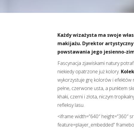
Każdy wizażysta ma swoje wła
makijażu. Dyrektor artystyczny
powstawania jego jesienno-zim
Fascynacja zjawiskami natury potraf
niekiedy opatrzone już kolory.
Kolek
wykorzystuje grę kolorów i efektów m
pełne, czerwone usta, a punktem sk
khaki, czerni i złota, niczym tropika
refleksy lasu.
<iframe width=”640″ height=”360″ 
feature=player_embedded” framebor