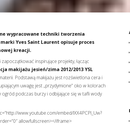
sne wypracowane techniki tworzenia
 marki Yves Saint Laurent opisuje proces
owej kreacji.
i zapoczątkować inspirujące projekty, łącząc
cja makijażu jesień/zima 2012/2013 YSL
aterii. Podstawą makijażu jest rozświetlona cera i
upiającym uwagę jest „przydymione” oko w kolorach
lny ogród podczas burzy i odbijające się w tafli wody
src=”http://www.youtube.com/embed/lXX4PCPl_Uw?
der=”0″ allowfullscreen></iframe>