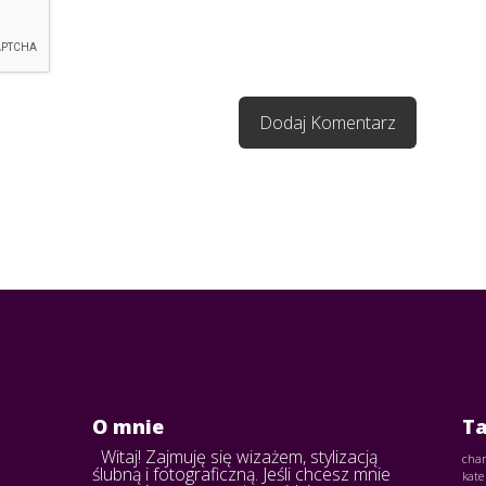
O mnie
Ta
Witaj! Zajmuję się wizażem, stylizacją
chan
ślubną i fotograficzną. Jeśli chcesz mnie
kate