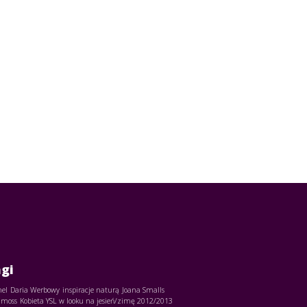
gi
el
Daria Werbowy
inspiracje naturą
Joana Smalls
 moss
Kobieta YSL w looku na jesień/zimę 2012/2013